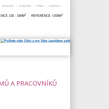
RECENZE
PORADNA
FIRMA
KONTAKT
2
2
NCE 130 - 190M
REFERENCE +200M
MŮ A PRACOVNÍKŮ