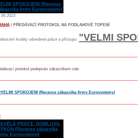
ELMI SPOKOJENI (Recenze
ákazníka firmy Eurosystemy)
.06.2023
RAHA
/ PŘEDÁVACÍ PROTOKOL NA PODLAHOVÉ TOPENÍ
"VELMI SPO
dnocení kvality odvedené práce a přístupu:
edávací protokol podepsán zákazníkem zde:
SKVĚLÁ PRÁCE, DOMLUVA,
ÝKON (Recenze zákazníka
irmy Eurosystemy)