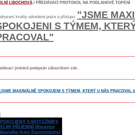
OLNÍ LIBOCHOVÁ
/ PŘEDÁVACÍ PROTOKOL NA PODLAHOVÉ TOPENÍ
"JSME MAX
dnocení kvality odvedené práce a přístupu:
SPOKOJENI S TÝMEM, KTERÝ
PRACOVAL"
edávací protokol podepsán zákazníkem zde:
SPOKOJENÝ S MOTÁŽNÍKY,
ELMI PŘÍJEMNÍ (Recenze
ákazníka firmy Eurosystemy)