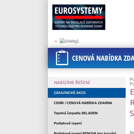
Po
NABÍZÍME ŘEŠENÍ
Po
ZÁKAZNICKÉ AKCE
CENÍK / CENOVÁ NABÍDKA ZDARMA
Tepelná čerpadla SKLADEM
Podlahové topení
Re
Podlahové topení RENOVA bez bourání