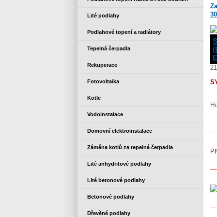
Za
30
Lité podlahy
Podlahové topení a radiátory
S
(
Tepelná čerpadla
E
Rekuperace
21
Fotovoltaika
S
Kotle
Ho
Vodoinstalace
Domovní elektroinstalace
Záměna kotlů za tepelná čerpadla
Př
Lité anhydritové podlahy
Lité betonové podlahy
Betonové podlahy
Dřevěné podlahy