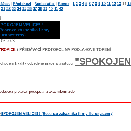
čátek
|
Předchozí
|
Následující
|
Konec
|
1
2
3
4
5
6
7
8
9
10
11
12
13
14
1
31
32
33
34
35
36
37
38
39
40
41
42
POKOJEN VELICE! !
Recenze zákazníka firmy
urosystemy)
.06.2023
YROVICE
/ PŘEDÁVACÍ PROTOKOL NA PODLAHOVÉ TOPENÍ
"SPOKOJEN 
dnocení kvality odvedené práce a přístupu:
edávací protokol podepsán zákazníkem zde: