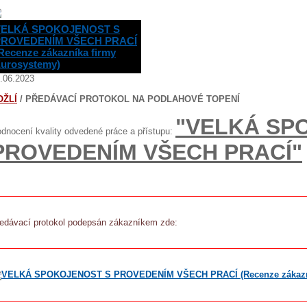
VELKÁ SPOKOJENOST S
PROVEDENÍM VŠECH PRACÍ
Recenze zákazníka firmy
urosystemy)
.06.2023
OŽLÍ
/ PŘEDÁVACÍ PROTOKOL NA PODLAHOVÉ TOPENÍ
"VELKÁ SP
dnocení kvality odvedené práce a přístupu:
PROVEDENÍM VŠECH PRACÍ"
edávací protokol podepsán zákazníkem zde: