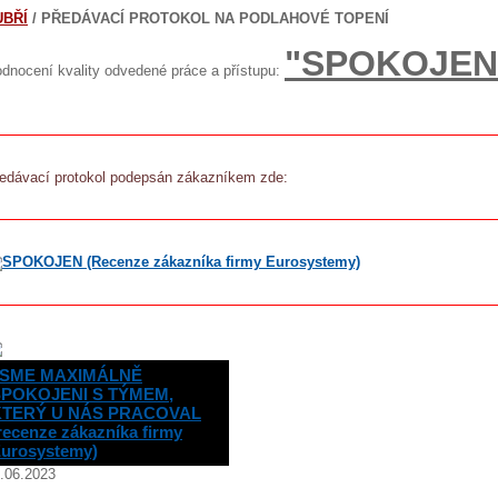
UBŘÍ
/ PŘEDÁVACÍ PROTOKOL NA PODLAHOVÉ TOPENÍ
"SPOKOJEN
dnocení kvality odvedené práce a přístupu:
edávací protokol podepsán zákazníkem zde:
JSME MAXIMÁLNĚ
SPOKOJENI S TÝMEM,
KTERÝ U NÁS PRACOVAL
recenze zákazníka firmy
urosystemy)
.06.2023