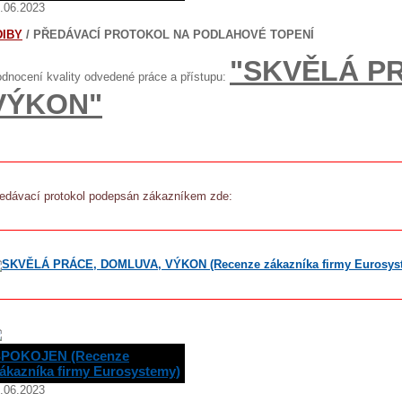
.06.2023
DIBY
/ PŘEDÁVACÍ PROTOKOL NA PODLAHOVÉ TOPENÍ
"SKVĚLÁ P
dnocení kvality odvedené práce a přístupu:
VÝKON"
edávací protokol podepsán zákazníkem zde:
POKOJEN (Recenze
ákazníka firmy Eurosystemy)
.06.2023