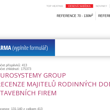
TOP HEATING
CENOVÁ NABÍDKA
NOVINKY
2
REFERENCE 70 - 130M
REFERE
čet příspěvků: 413
čet zhlédnutí: 175373
EUROSYSTEMY GROUP
RECENZE MAJITELŮ RODINNÝCH DO
STAVEBNÍCH FIREM
cenze: 131-140 z celkem 413