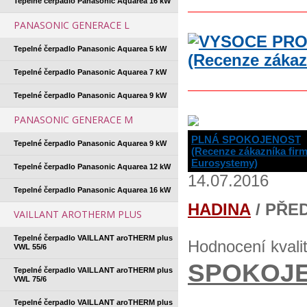
Tepelné čerpadlo Panasonic Aquarea 16 kW
PANASONIC GENERACE L
Tepelné čerpadlo Panasonic Aquarea 5 kW
Tepelné čerpadlo Panasonic Aquarea 7 kW
Tepelné čerpadlo Panasonic Aquarea 9 kW
PANASONIC GENERACE M
PLNÁ SPOKOJENOST
Tepelné čerpadlo Panasonic Aquarea 9 kW
(Recenze zákazníka fir
Eurosystemy)
Tepelné čerpadlo Panasonic Aquarea 12 kW
14.07.2016
Tepelné čerpadlo Panasonic Aquarea 16 kW
HADINA
/ PŘE
VAILLANT AROTHERM PLUS
Tepelné čerpadlo VAILLANT aroTHERM plus
Hodnocení kvali
VWL 55/6
SPOKOJ
Tepelné čerpadlo VAILLANT aroTHERM plus
VWL 75/6
Tepelné čerpadlo VAILLANT aroTHERM plus