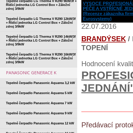
Tepelné čerpadlo LG Therma V R290 9kW/3f +
VYSOCE PROFESIONÁ
Řídící jednotka LG Control Box + Záložní
PÉČE A VSTŘÍCNÉ JED
zdroj 3/9kW
(Recenze zákazníka fir
Eurosystemy)
Tepelné čerpadlo LG Therma V R290 12kW/3f
+ Řídící jednotka LG Control Box + Záložní
22.07.2016
zdroj 3/9kW
Tepelné čerpadlo LG Therma V R290 14kW/3f
BRANDÝSEK
/
+ Řídící jednotka LG Control Box + Záložní
zdroj 3/9kW
TOPENÍ
Tepelné čerpadlo LG Therma V R290 16kW/3f
+ Řídící jednotka LG Control Box + Záložní
Hodnocení kvali
zdroj 3/9kW
PROFESI
PANASONIC GENERACE K
Tepelné čerpadlo Panasonic Aquarea 3,2 kW
JEDNÁNÍ
Tepelné čerpadlo Panasonic Aquarea 5 kW
Tepelné čerpadlo Panasonic Aquarea 7 kW
Tepelné čerpadlo Panasonic Aquarea 9 kW
Předávací proto
Tepelné čerpadlo Panasonic Aquarea 12 kW