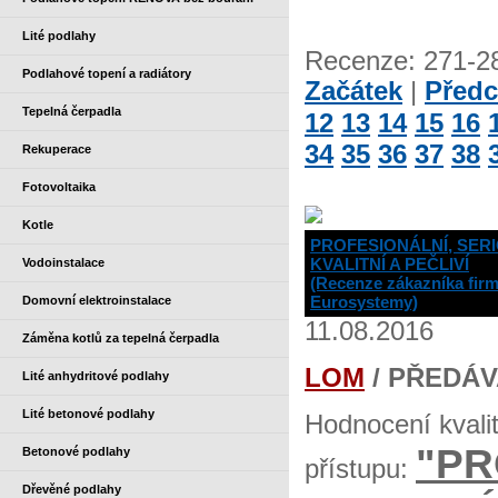
Lité podlahy
Recenze: 271-
Podlahové topení a radiátory
Začátek
|
Předc
Tepelná čerpadla
12
13
14
15
16
34
35
36
37
38
Rekuperace
Fotovoltaika
Kotle
PROFESIONÁLNÍ, SERI
KVALITNÍ A PEČLIVÍ
Vodoinstalace
(Recenze zákazníka fir
Eurosystemy)
Domovní elektroinstalace
11.08.2016
Záměna kotlů za tepelná čerpadla
LOM
/ PŘEDÁV
Lité anhydritové podlahy
Lité betonové podlahy
Hodnocení kvali
"PR
Betonové podlahy
přístupu:
Dřevěné podlahy