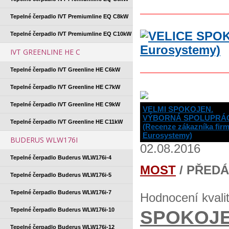
Tepelné čerpadlo IVT Premiumline EQ C8kW
Tepelné čerpadlo IVT Premiumline EQ C10kW
IVT GREENLINE HE C
Tepelné čerpadlo IVT Greenline HE C6kW
Tepelné čerpadlo IVT Greenline HE C7kW
Tepelné čerpadlo IVT Greenline HE C9kW
VELMI SPOKOJEN.
VÝBORNÁ SPOLUPRÁ
Tepelné čerpadlo IVT Greenline HE C11kW
(Recenze zákazníka fir
Eurosystemy)
BUDERUS WLW176I
02.08.2016
Tepelné čerpadlo Buderus WLW176i-4
MOST
/ PŘED
Tepelné čerpadlo Buderus WLW176i-5
Tepelné čerpadlo Buderus WLW176i-7
Hodnocení kvali
Tepelné čerpadlo Buderus WLW176i-10
SPOKOJE
Tepelné čerpadlo Buderus WLW176i-12