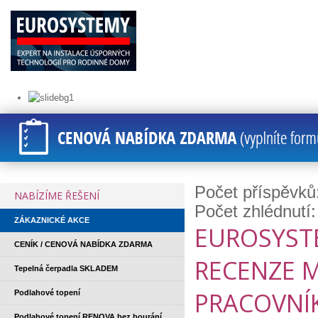
Počet příspěvků
NABÍZÍME ŘEŠENÍ
Počet zhlédnutí
ZÁKAZNICKÉ AKCE
EUROSYST
CENÍK / CENOVÁ NABÍDKA ZDARMA
RECENZE 
Tepelná čerpadla SKLADEM
PRACOVNÍ
Podlahové topení
Podlahové topení RENOVA bez bourání