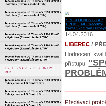
Tepelné čerpadlo LG Therma V R290 9kW/1f +
Hydrobox (Externí zásobník TUV)
Tepelné čerpadlo LG Therma V R290 7kW/3f +
Hydrobox (Externí zásobník TUV)
SPOKOJENOST - BEZ
Tepelné čerpadlo LG Therma V R290 9kW/3f +
PROBLÉMU (Recenze
Hydrobox (Externí zásobník TUV)
zákazníka firmy Eurosy
14.04.2016
Tepelné čerpadlo LG Therma V R290 12kW/3f
+ Hydrobox (Externí zásobník TUV)
LIBEREC
/ PŘ
Tepelné čerpadlo LG Therma V R290 14kW/3f
+ Hydrobox (Externí zásobník TUV)
Hodnocení kvali
Tepelné čerpadlo LG Therma V R290 16kW/3f
"SP
+ Hydrobox (Externí zásobník TUV)
přístupu:
LG THERMA V R290 + CONTROL
PROBLÉ
BOX
Tepelné čerpadlo LG Therma V R290 7kW/1f +
Řídící jednotka LG Control Box
Tepelné čerpadlo LG Therma V R290 9kW/1f +
Řídící jednotka LG Control Box
Předávací proto
Tepelné čerpadlo LG Therma V R290 7kW/3f +
Řídící jednotka LG Control Box