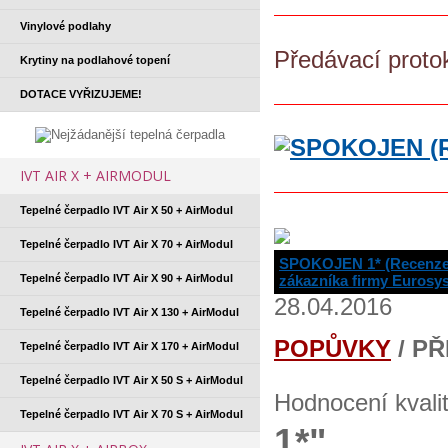
Vinylové podlahy
Předávací proto
Krytiny na podlahové topení
DOTACE VYŘIZUJEME!
IVT AIR X + AIRMODUL
Tepelné čerpadlo IVT Air X 50 + AirModul
Tepelné čerpadlo IVT Air X 70 + AirModul
SPOKOJEN 1* (Recenz
Tepelné čerpadlo IVT Air X 90 + AirModul
zákazníka firmy Eurosy
28.04.2016
Tepelné čerpadlo IVT Air X 130 + AirModul
POPŮVKY
/ P
Tepelné čerpadlo IVT Air X 170 + AirModul
Tepelné čerpadlo IVT Air X 50 S + AirModul
Hodnocení kvali
Tepelné čerpadlo IVT Air X 70 S + AirModul
1*"