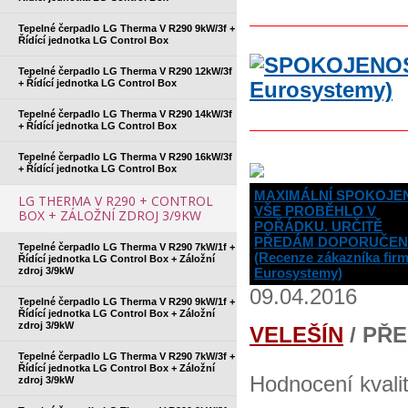
Tepelné čerpadlo LG Therma V R290 9kW/3f +
Řídící jednotka LG Control Box
Tepelné čerpadlo LG Therma V R290 12kW/3f
+ Řídící jednotka LG Control Box
Tepelné čerpadlo LG Therma V R290 14kW/3f
+ Řídící jednotka LG Control Box
Tepelné čerpadlo LG Therma V R290 16kW/3f
+ Řídící jednotka LG Control Box
MAXIMÁLNÍ SPOKOJE
LG THERMA V R290 + CONTROL
VŠE PROBĚHLO V
BOX + ZÁLOŽNÍ ZDROJ 3/9KW
POŘÁDKU. URČITĚ
PŘEDÁM DOPORUČENÍ
Tepelné čerpadlo LG Therma V R290 7kW/1f +
(Recenze zákazníka fir
Řídící jednotka LG Control Box + Záložní
zdroj 3/9kW
Eurosystemy)
09.04.2016
Tepelné čerpadlo LG Therma V R290 9kW/1f +
Řídící jednotka LG Control Box + Záložní
zdroj 3/9kW
VELEŠÍN
/ PŘ
Tepelné čerpadlo LG Therma V R290 7kW/3f +
Řídící jednotka LG Control Box + Záložní
Hodnocení kvali
zdroj 3/9kW