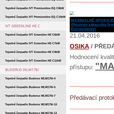
Tepelné čerpadlo IVT Premiumline EQ C8kW
Tepelné čerpadlo IVT Premiumline EQ C10kW
MAXIMÁLNĚ SPOKOJ
(Recenze zákazníka fir
IVT GREENLINE HE C
Eurosystemy)
21.04.2016
Tepelné čerpadlo IVT Greenline HE C6kW
Tepelné čerpadlo IVT Greenline HE C7kW
OSIKA
/ PŘED
Tepelné čerpadlo IVT Greenline HE C9kW
Hodnocení kvali
Tepelné čerpadlo IVT Greenline HE C11kW
"MA
přístupu:
BUDERUS WLW176I
Tepelné čerpadlo Buderus WLW176i-4
Tepelné čerpadlo Buderus WLW176i-5
Tepelné čerpadlo Buderus WLW176i-7
Předávací proto
Tepelné čerpadlo Buderus WLW176i-10
Tepelné čerpadlo Buderus WLW176i-12