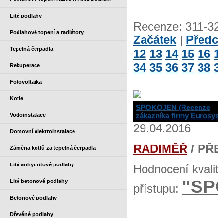
Lité podlahy
Recenze: 311-3
Podlahové topení a radiátory
Začátek
|
Předc
Tepelná čerpadla
12
13
14
15
16
34
35
36
37
38
Rekuperace
Fotovoltaika
Kotle
SPOKOJEN (Recenze
zákazníka firmy Eurosy
Vodoinstalace
29.04.2016
Domovní elektroinstalace
RADIMĚŘ
/ PŘ
Záměna kotlů za tepelná čerpadla
Lité anhydritové podlahy
Hodnocení kvali
"SP
Lité betonové podlahy
přístupu:
Betonové podlahy
Dřevěné podlahy