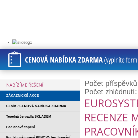
Počet příspěvků
NABÍZÍME ŘEŠENÍ
Počet zhlédnutí
ZÁKAZNICKÉ AKCE
EUROSYST
CENÍK / CENOVÁ NABÍDKA ZDARMA
RECENZE 
Tepelná čerpadla SKLADEM
PRACOVNÍ
Podlahové topení
Podlahové topení RENOVA bez bourání