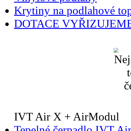
Krytiny na podlahové to
DOTACE VYŘIZUJEME
IVT Air X + AirModul
Tepelné čerpadlo IVT Ai