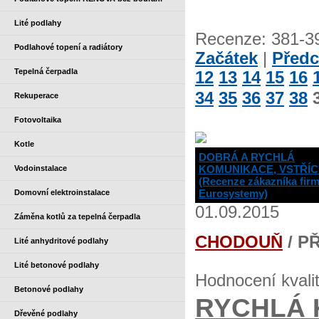
Lité podlahy
Recenze: 381-
Podlahové topení a radiátory
Začátek
|
Předc
Tepelná čerpadla
12
13
14
15
16
34
35
36
37
38
Rekuperace
Fotovoltaika
Kotle
DOBRÁ A RYCHLÁ
KOMUNIKACE, VSTŘÍ
Vodoinstalace
(Recenze zákazníka fir
Eurosystemy)
Domovní elektroinstalace
01.09.2015
Záměna kotlů za tepelná čerpadla
CHODOUŇ
/ P
Lité anhydritové podlahy
Lité betonové podlahy
Hodnocení kvali
Betonové podlahy
RYCHLÁ 
Dřevěné podlahy