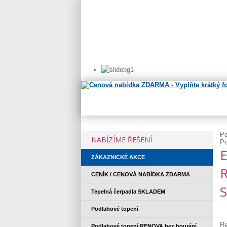
Po
NABÍZÍME ŘEŠENÍ
Po
ZÁKAZNICKÉ AKCE
CENÍK / CENOVÁ NABÍDKA ZDARMA
Tepelná čerpadla SKLADEM
Podlahové topení
Re
Podlahové topení RENOVA bez bourání