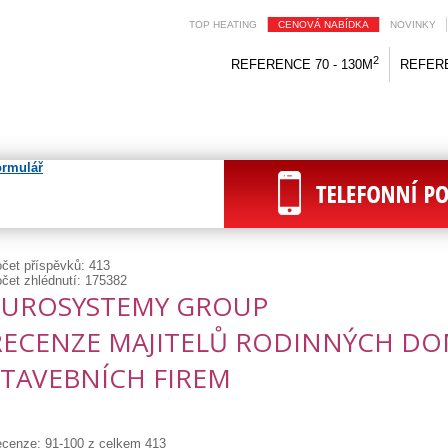
TOP HEATING
CENOVÁ NABÍDKA
NOVINKY
2
REFERENCE 70 - 130M
REFERE
čet příspěvků: 413
čet zhlédnutí: 175382
EUROSYSTEMY GROUP
RECENZE MAJITELŮ RODINNÝCH DO
STAVEBNÍCH FIREM
cenze: 91-100 z celkem 413