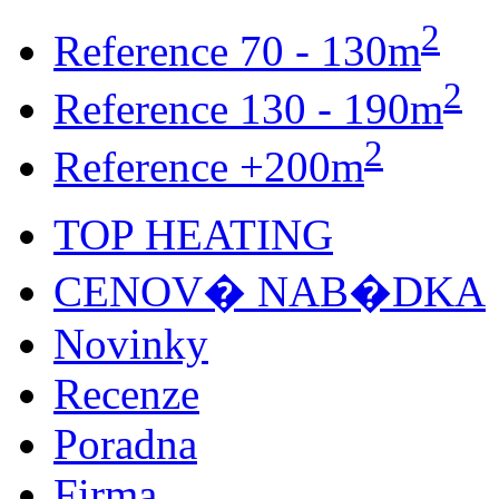
2
Reference 70 - 130m
2
Reference 130 - 190m
2
Reference +200m
TOP HEATING
CENOV� NAB�DKA
Novinky
Recenze
Poradna
Firma