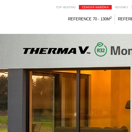
TOP HEATING
CENOVÁ NABÍDKA
NOVINKY
2
REFERENCE 70 - 130M
REFERE