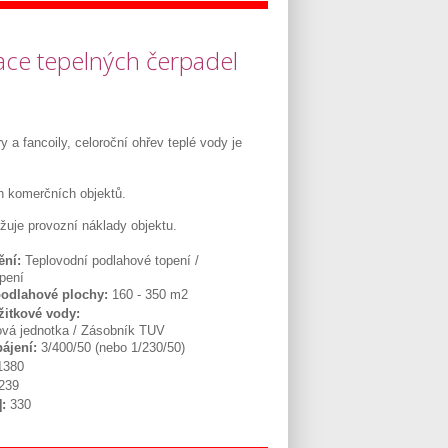
ce tepelných čerpadel
ry a fancoily, celoroční ohřev teplé vody je
h komerčních objektů.
ižuje provozní náklady objektu.
ění:
Teplovodní podlahové topení /
pení
podlahové plochy:
160 - 350 m2
žitkové vody:
vá jednotka / Zásobník TUV
pájení:
3/400/50 (nebo 1/230/50)
380
239
:
330