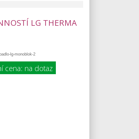
INNOSTÍ LG THERMA
ní cena: na dotaz