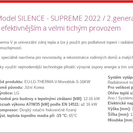
odel SILENCE - SUPREME 2022 / 2.genera
 efektivnějším a velmi tichým provozem
erma V je univerzální zdroj tepla a lze ji použít pro podlahové topení i radiáto
mozřejmostí.
 speciálně navržena pro novostavby a rekonstrukce rodinných domů a malýc
ky využití nejmodernější technologie přináší výrazné úspory energie a tím sn
Systém vytáp
ód produktu:
EU-LG-THERMA-V-Monoblok-S-16KW
Radiátorové to
emě původu:
Jižní Korea
Pro velikost 
ýrobce:
LG
Ohřev teplé u
Ano / Systémo
hodné pro budovy s tepelnými ztrátami [kW]:
12-16 kW
Elektrické na
ozsah výkonu A7/W35 [kW] podle EN 14511:
až 16 kW
Výška [mm]:
1
ompresor:
Dvojitý rotační frekvenčně řízený
Šířka [mm]:
1
ýst. teplota topného media při -15 °C:
65°C
Hloubka [mm]