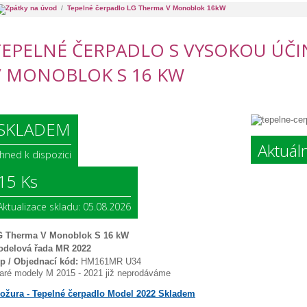
/
Tepelné čerpadlo LG Therma V Monoblok 16kW
TEPELNÉ ČERPADLO S VYSOKOU ÚČ
V MONOBLOK S 16 KW
SKLADEM
Aktuál
Ihned k dispozici
15 Ks
Aktualizace skladu: 05.08.2026
G Therma V Monoblok S 16 kW
delová řada MR 2022
p / Objednací kód:
HM161MR U34
aré modely M 2015 - 2021 již neprodáváme
ožura - Tepelné čerpadlo Model 2022 Skladem