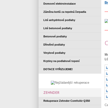
Br
Domovní elektroinstalace
Záměna kotlů za tepelná čerpadla
Lité anhydritové podlahy
Lité betonové podlahy
Betonové podlahy
C
Dřevěné podlahy
Vinylové podlahy
Mo
LG
Krytiny na podlahové topení
L
DOTACE VYŘIZUJEME!
L
L
L
L
ZEHNDER
L
Rekuperace Zehnder ComfoAir Q350
Ce