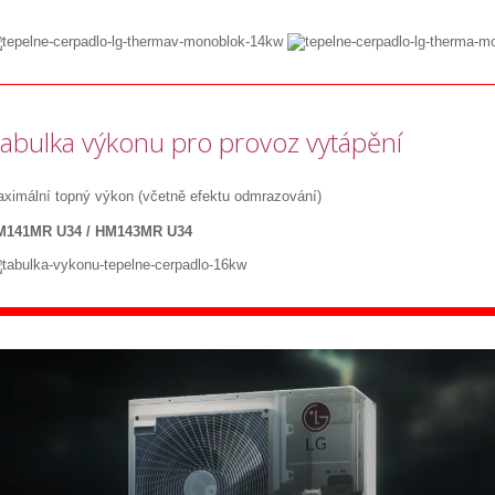
abulka výkonu pro provoz vytápění
ximální topný výkon (včetně efektu odmrazování)
M141MR U34 / HM143MR U34