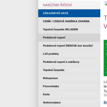
NABÍZÍME ŘEŠENÍ
ZÁKAZNICKÉ AKCE
CENÍK / CENOVÁ NABÍDKA ZDARMA
Tepelná čerpadla SKLADEM
Podlahové topení
Podlahové topení RENOVA bez bourání
Lité podlahy
Podlahové topení a radiátory
Tepelná čerpadla
Rekuperace
L
Fotovoltaika
Mo
Ty
Kotle
St
Br
Vodoinstalace