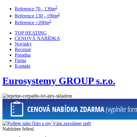
2
Reference 70 - 130m
2
Reference 130 - 190m
2
Reference +200m
TOP HEATING
CENOVÁ NABÍDKA
Novinky
Recenze
Poradna
Firma
Kontakt
Eurosystemy GROUP s.r.o.
Nabízíme řešení