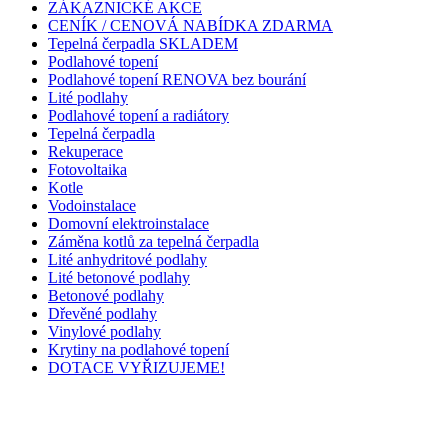
ZÁKAZNICKÉ AKCE
CENÍK / CENOVÁ NABÍDKA ZDARMA
Tepelná čerpadla SKLADEM
Podlahové topení
Podlahové topení RENOVA bez bourání
Lité podlahy
Podlahové topení a radiátory
Tepelná čerpadla
Rekuperace
Fotovoltaika
Kotle
Vodoinstalace
Domovní elektroinstalace
Záměna kotlů za tepelná čerpadla
Lité anhydritové podlahy
Lité betonové podlahy
Betonové podlahy
Dřevěné podlahy
Vinylové podlahy
Krytiny na podlahové topení
DOTACE VYŘIZUJEME!